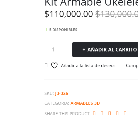
Kit Armable Ukelel
$
110,000.00
$
130,000.
5 DISPONIBLES
Kit
AÑADIR AL CARRITO
Armable
Ukelele
Comp
Añadir a la lista de deseos
21
Pulgadas
cantidad
SKU:
JB-326
CATEGORÍA:
ARMABLES 3D
SHARE THIS PRODUCT