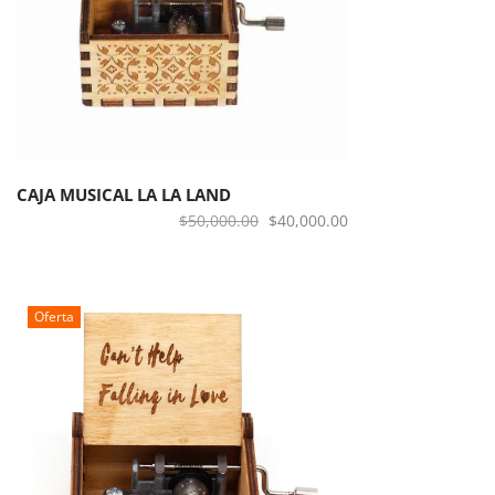
CAJA MUSICAL LA LA LAND
El
El
$
50,000.00
$
40,000.00
precio
precio
original
actual
era:
es:
Oferta
$50,000.00.
$40,000.00.