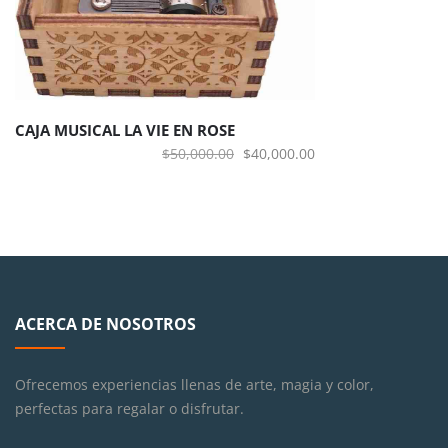
CAJA MUSICAL LA VIE EN ROSE
El
El
$
50,000.00
$
40,000.00
precio
precio
original
actual
era:
es:
$50,000.00.
$40,000.00.
ACERCA DE NOSOTROS
Ofrecemos experiencias llenas de arte, magia y color,
perfectas para regalar o disfrutar.