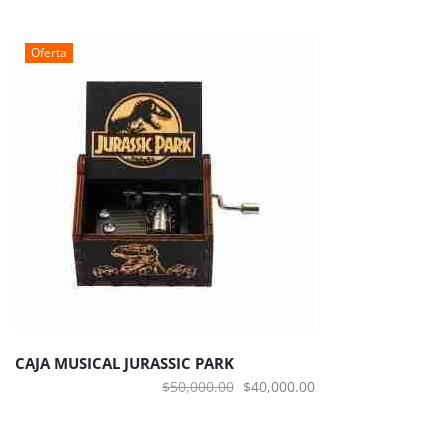
Oferta
CAJA MUSICAL JURASSIC PARK
El
El
$
50,000.00
$
40,000.00
precio
precio
original
actual