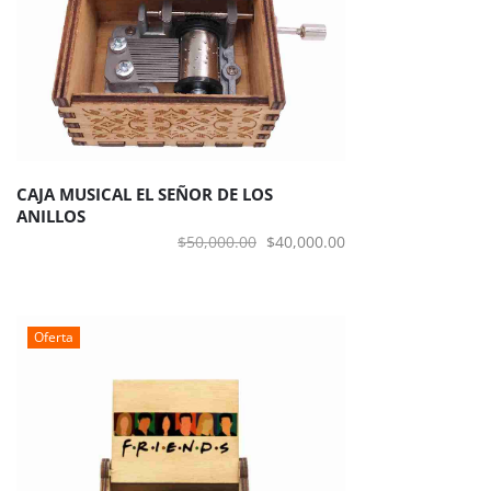
CAJA MUSICAL EL SEÑOR DE LOS
ANILLOS
El
El
$
50,000.00
$
40,000.00
precio
precio
original
actual
era:
es:
Oferta
$50,000.00.
$40,000.00.