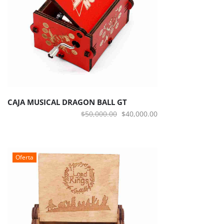
CAJA MUSICAL DRAGON BALL GT
El
El
$
50,000.00
$
40,000.00
precio
precio
original
actual
era:
es:
Oferta
$50,000.00.
$40,000.00.