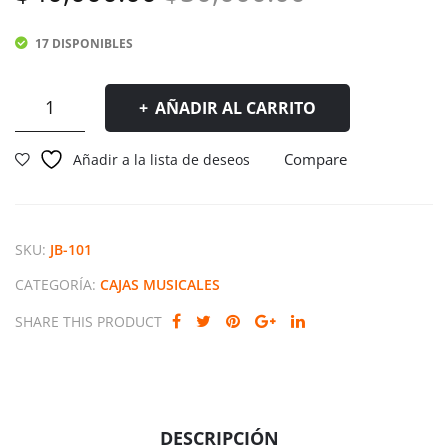
Mu
precio
precio
sica
17 DISPONIBLES
original
actual
l
Elvi
era:
es:
Caja
AÑADIR AL CARRITO
s
Musical
$50,000.00
$40,000.00
Amelie
Pre
Compare
Añadir a la lista de deseos
cantidad
sley
SKU:
JB-101
CATEGORÍA:
CAJAS MUSICALES
SHARE THIS PRODUCT
DESCRIPCIÓN