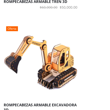
ROMPECABEZAS ARMABLE TREN 3D
El
El
$
60,000.00
$
50,000.00
precio
precio
original
actual
era:
es:
Oferta
$60,000.00.
$50,000.00.
ROMPECABEZAS ARMABLE EXCAVADORA
3D