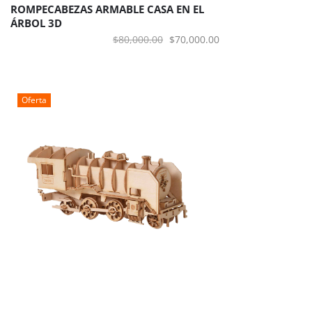
ROMPECABEZAS ARMABLE CASA EN EL
ÁRBOL 3D
El
El
$
80,000.00
$
70,000.00
precio
precio
original
actual
era:
es:
Oferta
$80,000.00.
$70,000.00.