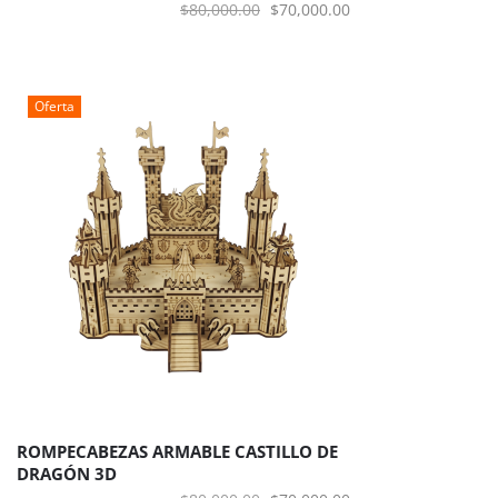
El
El
$
80,000.00
$
70,000.00
precio
precio
original
actual
era:
es:
Oferta
$80,000.00.
$70,000.00.
ROMPECABEZAS ARMABLE CASTILLO DE
DRAGÓN 3D