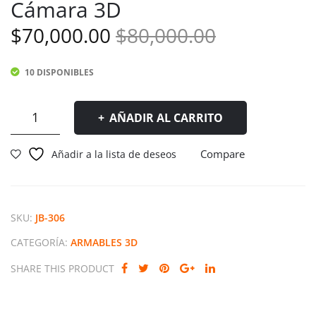
Cámara 3D
om
om
pec
pec
El
El
$
70,000.00
$
80,000.00
abe
abe
precio
precio
zas
zas
10 DISPONIBLES
original
actual
Ar
Ar
ma
ma
era:
es:
Rompecabezas
AÑADIR AL CARRITO
ble
ble
Armable
$80,000.00
$70,000.00
Car
Gra
Cámara
Compare
Añadir a la lista de deseos
rou
móf
3D
cantidad
sel
ono
3D
3D
SKU:
JB-306
CATEGORÍA:
ARMABLES 3D
SHARE THIS PRODUCT