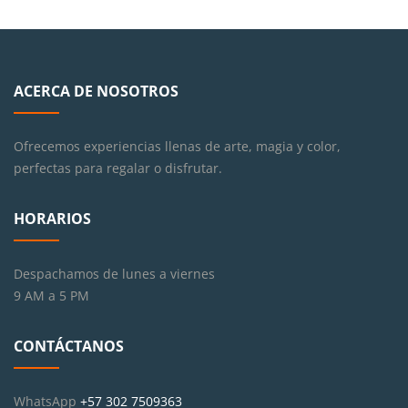
era:
es:
$80,000.00.
$70,000.00.
ACERCA DE NOSOTROS
Ofrecemos experiencias llenas de arte, magia y color,
perfectas para regalar o disfrutar.
HORARIOS
Despachamos de lunes a viernes
9 AM a 5 PM
CONTÁCTANOS
WhatsApp
+57 302 7509363