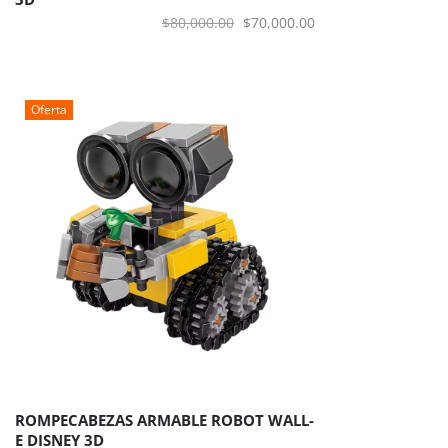
El
El
$
80,000.00
$
70,000.00
precio
precio
original
actual
era:
es:
Oferta
$80,000.00.
$70,000.00.
ROMPECABEZAS ARMABLE ROBOT WALL-
E DISNEY 3D