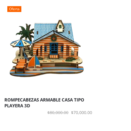
era:
es:
Oferta
$80,000.00.
$70,000.00.
ROMPECABEZAS ARMABLE CASA TIPO
PLAYERA 3D
El
El
$
80,000.00
$
70,000.00
precio
precio
original
actual