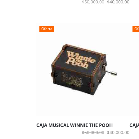
El
El
$
50,000.00
$
40,000.00
precio
prec
original
actu
era:
es:
Oferta
Of
$50,000.00.
$40,
AÑADIR AL CARRITO
A
CAJA MUSICAL WINNIE THE POOH
CAJ
El
El
$
50,000.00
$
40,000.00