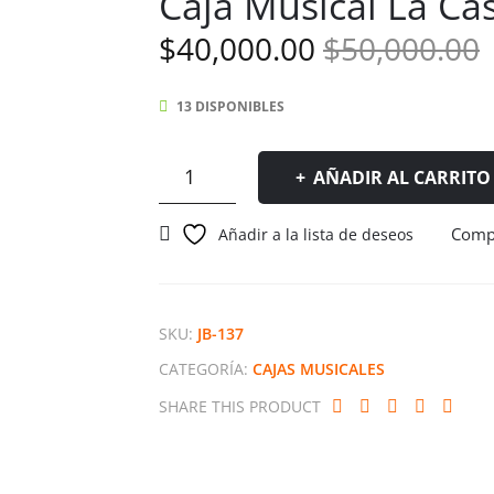
Caja Musical La Ca
E
E
$
40,000.00
$
50,000.00
p
p
13 DISPONIBLES
o
a
e
e
Caja
AÑADIR AL CARRITO
Musical
$
$
La
Comp
Añadir a la lista de deseos
Casa
de
Papel
cantidad
SKU:
JB-137
CATEGORÍA:
CAJAS MUSICALES
SHARE THIS PRODUCT