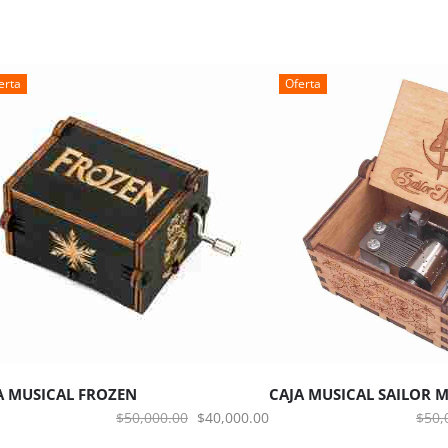
erta
Oferta
ÑADIR AL CARRITO
AÑADIR AL CARRITO
A MUSICAL FROZEN
CAJA MUSICAL SAILOR
El
El
$
50,000.00
$
40,000.00
$
50,
precio
precio