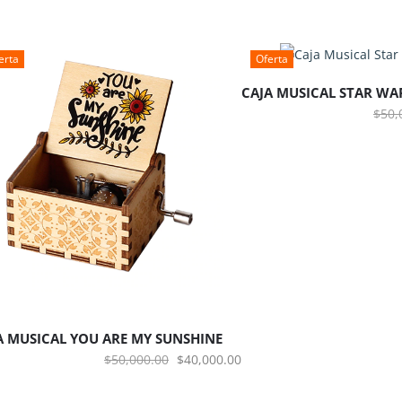
io
precio
precio
al
original
actual
AÑADIR AL CARRITO
era:
es:
erta
Oferta
000.00.
$50,000.00.
$40,000.00.
CAJA MUSICAL STAR WA
$
50,
ÑADIR AL CARRITO
A MUSICAL YOU ARE MY SUNSHINE
El
El
$
50,000.00
$
40,000.00
precio
precio
io