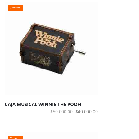
era:
es:
Oferta
$50,000.00.
$40,000.00.
CAJA MUSICAL WINNIE THE POOH
El
El
$
50,000.00
$
40,000.00
precio
precio
original
actual
era:
es:
Oferta