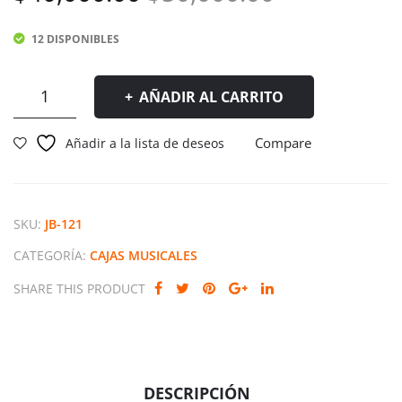
Mu
Mu
precio
precio
sica
sica
12 DISPONIBLES
original
actual
l
l
Fro
Win
era:
es:
Caja
AÑADIR AL CARRITO
zen
nie
Musical
$50,000.00
$40,000.00
Queen
The
Compare
Añadir a la lista de deseos
cantidad
Poo
h
SKU:
JB-121
CATEGORÍA:
CAJAS MUSICALES
SHARE THIS PRODUCT
DESCRIPCIÓN