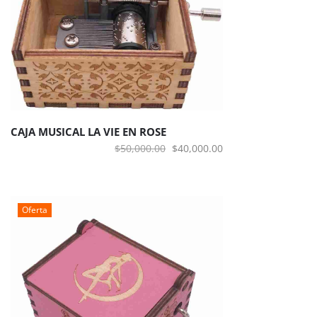
CAJA MUSICAL LA VIE EN ROSE
El
El
$
50,000.00
$
40,000.00
precio
precio
original
actual
era:
es:
Oferta
$50,000.00.
$40,000.00.