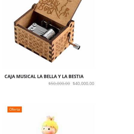
CAJA MUSICAL LA BELLA Y LA BESTIA
El
El
$
50,000.00
$
40,000.00
precio
precio
original
actual
era:
es:
Oferta
$50,000.00.
$40,000.00.