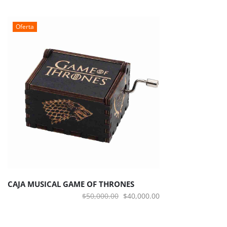
Oferta
CAJA MUSICAL GAME OF THRONES
El
El
$
50,000.00
$
40,000.00
precio
precio
original
actual