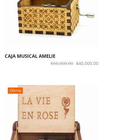
CAJA MUSICAL AMELIE
El
El
$
50,000.00
$
40,000.00
precio
precio
original
actual
era:
es:
Oferta
$50,000.00.
$40,000.00.