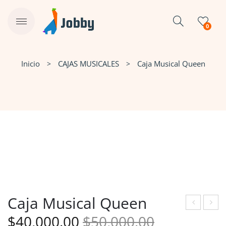
0
Inicio
CAJAS MUSICALES
Caja Musical Queen
Caja Musical Queen
El
El
aja
aja
$
40,000.00
$
50,000.00