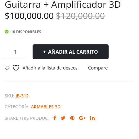
Guitarra + Amplificador 3D
ini
om
Caj
pec
El
El
$
100,000.00
$
120,000.00
a
abe
precio
precio
Mu
zas
10 DISPONIBLES
original
actual
sica
Ar
l
ma
era:
es:
Rompecabezas
AÑADIR AL CARRITO
Col
ble
Armable
$120,000
$100,000
gan
Viol
Guitarra
Compare
Añadir a la lista de deseos
te
onc
+
Amplificador
En
hel
3D
For
o
cantidad
SKU:
JB-312
ma
Che
De
lo
CATEGORÍA:
ARMABLES 3D
Cor
3D
SHARE THIS PRODUCT
azó
n