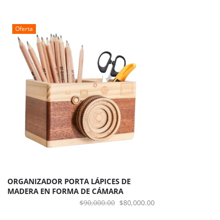
original
actual
era:
es:
Oferta
$80,000.00.
$70,000.00.
ORGANIZADOR PORTA LÁPICES DE
MADERA EN FORMA DE CÁMARA
El
El
$
90,000.00
$
80,000.00
precio
precio