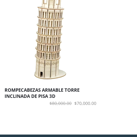
ROMPECABEZAS ARMABLE TORRE
INCLINADA DE PISA 3D
El
El
$
80,000.00
$
70,000.00
precio
precio
original
actual
era:
es:
$80,000.00.
$70,000.00.