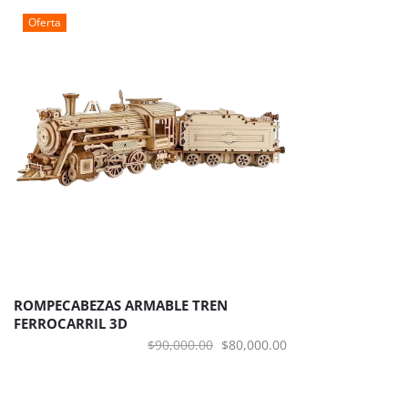
era:
es:
Oferta
$60,000.00.
$50,000.00.
ROMPECABEZAS ARMABLE TREN
FERROCARRIL 3D
El
El
$
90,000.00
$
80,000.00
precio
precio
original
actual